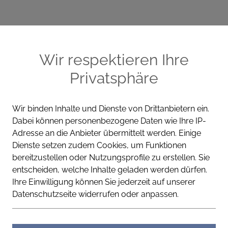
ME
CELLA PRODUKTE
WISSEN
KONT
Wir respektieren Ihre
Privatsphäre
Wir binden Inhalte und Dienste von Drittanbietern ein.
Dabei können personenbezogene Daten wie Ihre IP-
UNREINHEITEN
FEUCHT
Adresse an die Anbieter übermittelt werden. Einige
Dienste setzen zudem Cookies, um Funktionen
Cella Apotheke
bereitzustellen oder Nutzungsprofile zu erstellen. Sie
entscheiden, welche Inhalte geladen werden dürfen.
Klärendes C
Ihre Einwilligung können Sie jederzeit auf unserer
Datenschutzseite widerrufen oder anpassen.
Balance für Haut im Unglei
Leichtes Creme-Gel mit Probi