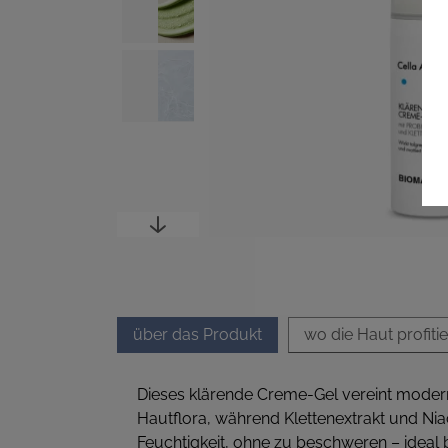
über das Produkt
wo die Haut profitie
Dieses klärende Creme-Gel vereint moderne
Hautflora, während Klettenextrakt und Niaci
Feuchtigkeit, ohne zu beschweren – ideal 