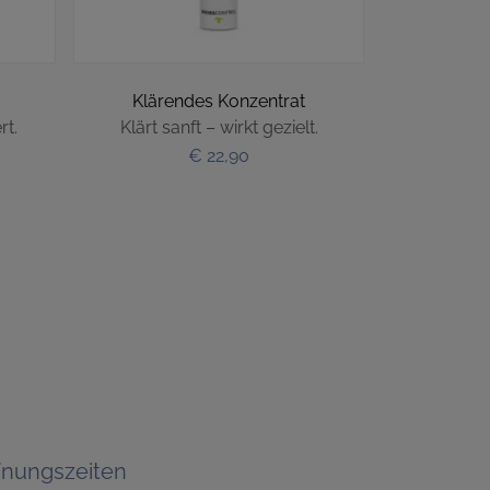
Klärendes Konzentrat
Z
rt.
Klärt sanft – wirkt gezielt.
Kleine Kapse
€ 22,90
fnungszeiten