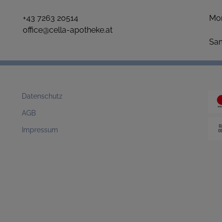
+43 7263 20514
Mo
office@cella-apotheke.at
1
S
Datenschutz
AGB
Impressum