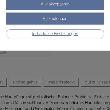
ins Gleichgewicht und schenk
€ 24,90
€ 49,80
/ 100 ml
Preis inkl. MwSt.
Individuelle Einstellungen
zzgl. Versandkosten
rt
und so geht's
was drin steckt
gut zu wissen
 Hautpflege mit probiotischer Balance. Probiotika-Extrakte 
namid für ein sichtbar verfeinertes, mattiertes Hautbild sorge
bei Mischhaut und Unreinheiten. Für ein frisches, gepflegtes 