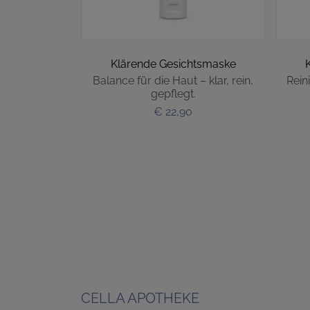
 Kapseln
Klärende Gesichtsmaske
ga-3 aus
Balance für die Haut – klar, rein,
Rein
uelle
gepflegt.
€ 22,90
CELLA APOTHEKE