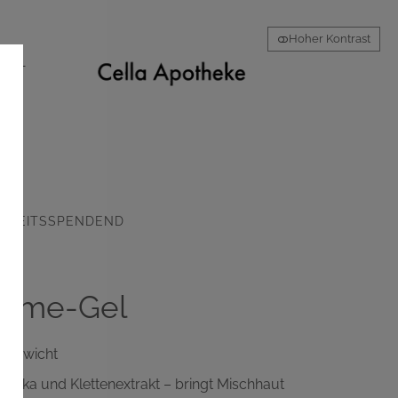
Hoher Kontrast
AKT
IGKEITSSPENDEND
reme-Gel
chgewicht
otika und Klettenextrakt – bringt Mischhaut