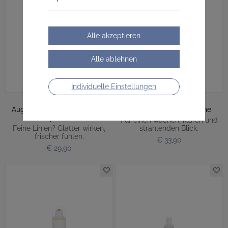
Individuelle Einstellungen
Augen und Lippencreme mit
Osmotische Augencreme
Hyaluron
Für einen wachen, klaren und
Feine Linien? Glatter wirken,
strahlenden Blick.
frischer fühlen.
€ 33,90
€ 29,90