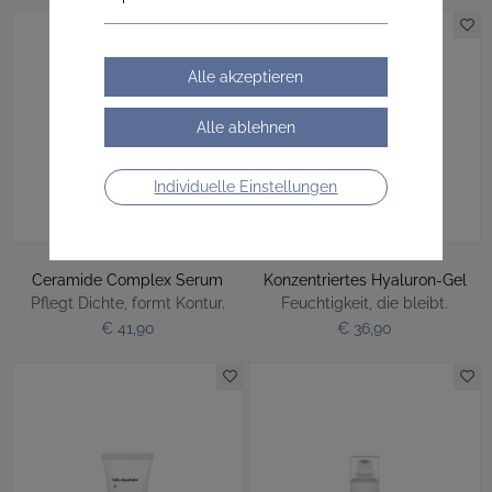
Individuelle Einstellungen
Ceramide Complex Serum
Konzentriertes Hyaluron-Gel
Pflegt Dichte, formt Kontur.
Feuchtigkeit, die bleibt.
€ 41,90
€ 36,90