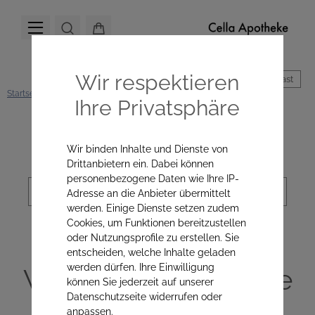
Wir respektieren
Hoher Kontrast
Startseite
Hautpflege
Alle Produkte
Seren & Wirkstoffkonzentrate
Ihre Privatsphäre
Kategorienavigation
Wir binden Inhalte und Dienste von
Drittanbietern ein. Dabei können
personenbezogene Daten wie Ihre IP-
Sortierung
Adresse an die Anbieter übermittelt
werden. Einige Dienste setzen zudem
Cookies, um Funktionen bereitzustellen
oder Nutzungsprofile zu erstellen. Sie
Seren &
entscheiden, welche Inhalte geladen
werden dürfen. Ihre Einwilligung
Wirkstoffkonzentrate
können Sie jederzeit auf unserer
Datenschutzseite widerrufen oder
anpassen.