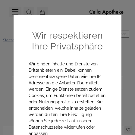
Wir respektieren
Hoher Kontrast
Startseite
Mikronährstoffe
Darm & Verdauung
Leber & Detox
Ihre Privatsphäre
Kategorienavigation
Wir binden Inhalte und Dienste von
Drittanbietern ein. Dabei können
personenbezogene Daten wie Ihre IP-
Sortierung
Adresse an die Anbieter übermittelt
werden. Einige Dienste setzen zudem
Cookies, um Funktionen bereitzustellen
oder Nutzungsprofile zu erstellen. Sie
Leber & Detox
entscheiden, welche Inhalte geladen
werden dürfen. Ihre Einwilligung
können Sie jederzeit auf unserer
Datenschutzseite widerrufen oder
anpassen.