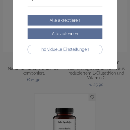
Individuelle Einstellungen
Bittertropfen
Red. Glutathion Kapseln
Natürlich bitter. Traditionell
Hochwertige Kombination aus
komponiert.
reduziertem L-Glutathion und
Vitamin C
€ 21,90
€ 25,90