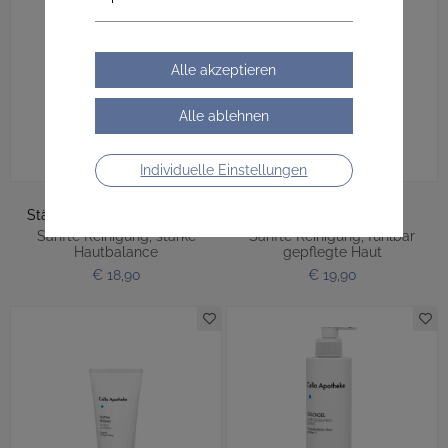
Individuelle Einstellungen
Stärkende Reinigungsmilch
Reinigungsschaum
Sanfte Reinigung, starke
Sanfte Reinigung, fühlbar
Hautbalance
gepflegte Haut
€ 18,90
€ 19,90