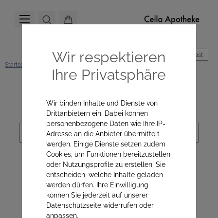
Wir respektieren
Hoher Kontrast
Startseite
Mikronährstoffe
Immunsystem & Antioxidantien
Ihre Privatsphäre
Kategorienavigation
Wir binden Inhalte und Dienste von
Drittanbietern ein. Dabei können
personenbezogene Daten wie Ihre IP-
Sortierung
Adresse an die Anbieter übermittelt
werden. Einige Dienste setzen zudem
Cookies, um Funktionen bereitzustellen
oder Nutzungsprofile zu erstellen. Sie
Immunsystem &
entscheiden, welche Inhalte geladen
werden dürfen. Ihre Einwilligung
Antioxidantien
können Sie jederzeit auf unserer
Datenschutzseite widerrufen oder
anpassen.