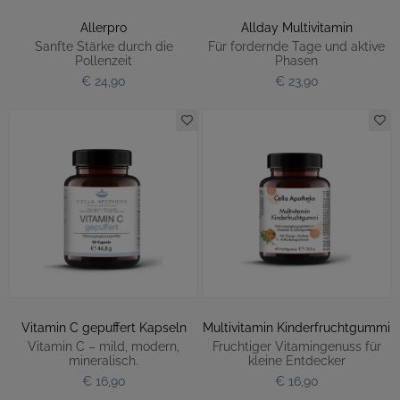
Allerpro
Allday Multivitamin
Sanfte Stärke durch die
Für fordernde Tage und aktive
Pollenzeit
Phasen
€ 24,90
€ 23,90
Vitamin C gepuffert Kapseln
Multivitamin Kinderfruchtgummi
Vitamin C – mild, modern,
Fruchtiger Vitamingenuss für
mineralisch.
kleine Entdecker
€ 16,90
€ 16,90