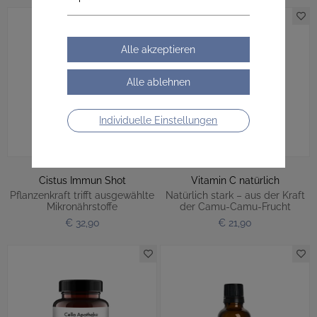
Individuelle Einstellungen
Cistus Immun Shot
Vitamin C natürlich
Pflanzenkraft trifft ausgewählte
Natürlich stark – aus der Kraft
Mikronährstoffe
der Camu-Camu-Frucht
€ 32,90
€ 21,90