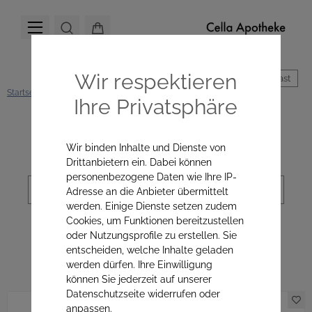
Wir respektieren
Hoher Kontrast
Startseite
Hautpflege
Alle Produkte
Körper & Hände
Ihre Privatsphäre
Kategorienavigation
Wir binden Inhalte und Dienste von
Drittanbietern ein. Dabei können
personenbezogene Daten wie Ihre IP-
Sortierung
Adresse an die Anbieter übermittelt
werden. Einige Dienste setzen zudem
Cookies, um Funktionen bereitzustellen
oder Nutzungsprofile zu erstellen. Sie
Körper & Hände
entscheiden, welche Inhalte geladen
werden dürfen. Ihre Einwilligung
können Sie jederzeit auf unserer
Datenschutzseite widerrufen oder
anpassen.