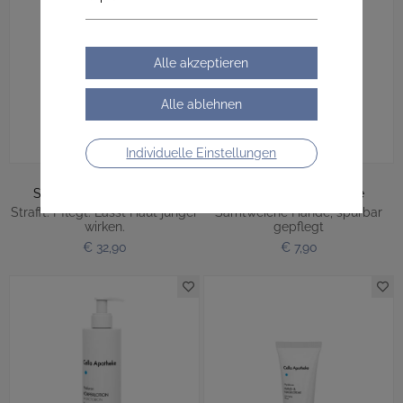
Individuelle Einstellungen
Straffende Körpercreme
Nährende Handcreme
Strafft. Pflegt. Lässt Haut jünger
Samtweiche Hände, spürbar
wirken.
gepflegt
€ 32,90
€ 7,90