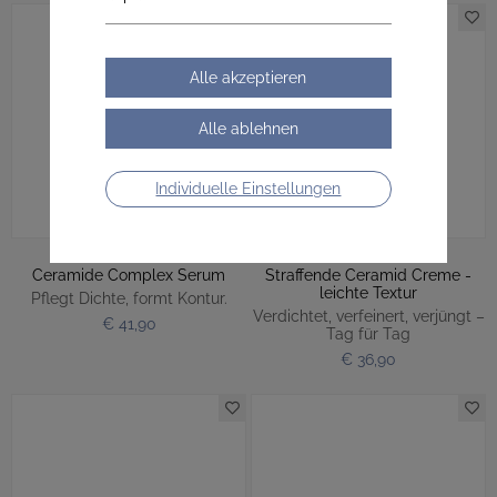
Individuelle Einstellungen
Ceramide Complex Serum
Straffende Ceramid Creme -
leichte Textur
Pflegt Dichte, formt Kontur.
Verdichtet, verfeinert, verjüngt –
€ 41,90
Tag für Tag
€ 36,90