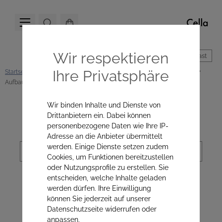
Wir respektieren
Hoher Kontrast
Ihre Privatsphäre
Startseite
Cella Produkte
Hautpflege
Pflege nach Hautbedürfnis
Aufbau & Definition
Wir binden Inhalte und Dienste von
Kategorienavigation
Drittanbietern ein. Dabei können
personenbezogene Daten wie Ihre IP-
Adresse an die Anbieter übermittelt
Sortierung
werden. Einige Dienste setzen zudem
Cookies, um Funktionen bereitzustellen
oder Nutzungsprofile zu erstellen. Sie
entscheiden, welche Inhalte geladen
Aufbau & Definition
werden dürfen. Ihre Einwilligung
können Sie jederzeit auf unserer
Datenschutzseite widerrufen oder
anpassen.