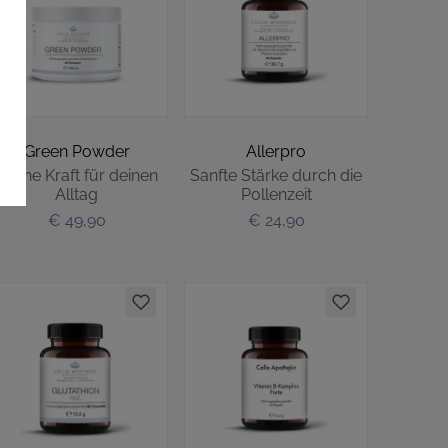
Green Powder
Allerpro
Grüne Kraft für deinen
Sanfte Stärke durch die
Alltag
Pollenzeit
€ 49,90
€ 24,90