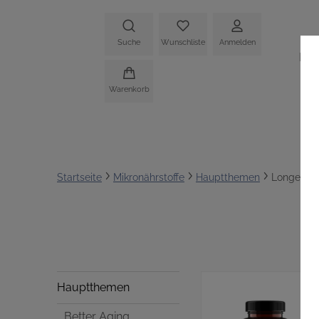
Suche
Wunschliste
Anmelden
HO
Warenkorb
Startseite
Mikronährstoffe
Hauptthemen
Longevity
Hauptthemen
Better Aging