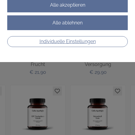
Individuelle Einstellungen
Vitamin C natürlich
Magnesium Trio
it
Natürlich stark – aus der
Drei Magnesiumformen
10
Kraft der Camu-Camu-
für deine tägliche
Frucht
Versorgung
€ 21,90
€ 29,90