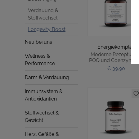
Verdauung &
Stoffwechsel
Longevity Boost
Neu bei uns
Energiekomplex
Moderne Rezeptur m
Wellness &
PQQ und Coenzym Q
Performance
€ 39,90
Darm & Verdauung
Immunsystem &
Antioxidantien
Stoffwechsel &
Gewicht
Herz, Gefäße &