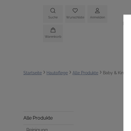
Suche
Wunschliste
Anmelden
HO
Warenkorb
Startseite
Hautpflege
Alle Produkte
Baby & Kind
Alle Produkte
Reinigung