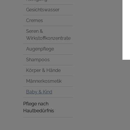
Gesichtswasser
Cremes
Seren &
Wirkstoffkonzentrate
Augenpflege
Shampoos
Körper & Hände
Männerkosmetik
Baby & Kind
Pflege nach
Hautbedürfnis