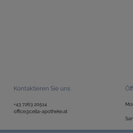
Kontaktieren Sie uns
Öf
+43 7263 20514
Mo
office@cella-apotheke.at
1
S