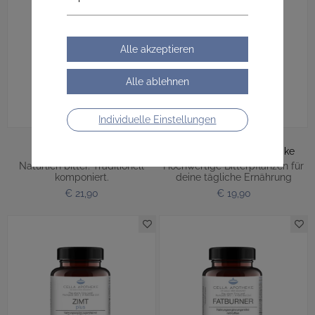
Individuelle Einstellungen
Bittertropfen
Mariendistel & Artischocke
Natürlich bitter. Traditionell
Hochwertige Bitterpflanzen für
komponiert.
deine tägliche Ernährung
€ 21,90
€ 19,90