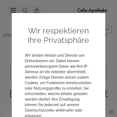
Wir respektieren
Hoher Kontrast
Startseite
Mikronährstoffe
Darm & Verdauung
Blutzucker & Appetit
Ihre Privatsphäre
Kategorienavigation
Wir binden Inhalte und Dienste von
Drittanbietern ein. Dabei können
personenbezogene Daten wie Ihre IP-
Sortierung
Adresse an die Anbieter übermittelt
werden. Einige Dienste setzen zudem
Cookies, um Funktionen bereitzustellen
oder Nutzungsprofile zu erstellen. Sie
Blutzucker & Appetit
entscheiden, welche Inhalte geladen
werden dürfen. Ihre Einwilligung
können Sie jederzeit auf unserer
Datenschutzseite widerrufen oder
anpassen.