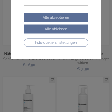
Individuelle Einstellungen
Nährende Weizenkeim-Creme
Straffende Körpercreme
Sanfte Stärke für trockene Haut
Strafft. Pflegt. Lässt Haut jünger
wirken.
€ 26,90
€ 32,90