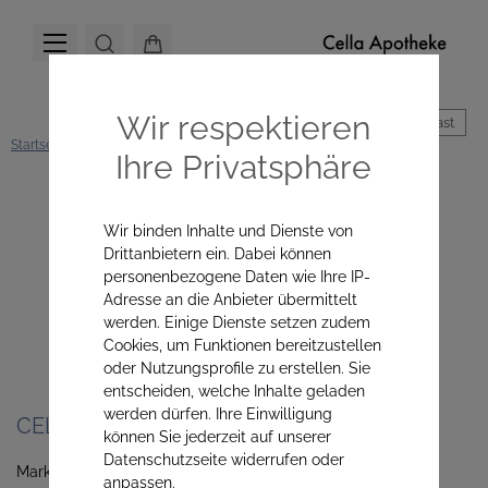
Wir respektieren
Hoher Kontrast
Startseite
Mikronährstoffe
Neu bei uns
Ihre Privatsphäre
Neu bei uns
Wir binden Inhalte und Dienste von
Drittanbietern ein. Dabei können
personenbezogene Daten wie Ihre IP-
Adresse an die Anbieter übermittelt
werden. Einige Dienste setzen zudem
Cookies, um Funktionen bereitzustellen
oder Nutzungsprofile zu erstellen. Sie
entscheiden, welche Inhalte geladen
werden dürfen. Ihre Einwilligung
CELLA APOTHEKE
können Sie jederzeit auf unserer
Datenschutzseite widerrufen oder
Marktplatz 28/3
anpassen.