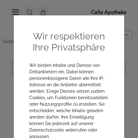
Wir respektieren
Hoher Kontrast
Startseite
Mikronährstoffe
Neu bei uns
Neu bei uns
Ihre Privatsphäre
Sortierung
Wir binden Inhalte und Dienste von
Drittanbietern ein. Dabei können
personenbezogene Daten wie Ihre IP-
Adresse an die Anbieter übermittelt
Neu bei uns
werden. Einige Dienste setzen zudem
Cookies, um Funktionen bereitzustellen
oder Nutzungsprofile zu erstellen. Sie
entscheiden, welche Inhalte geladen
Sorgfältig ausgewählte Neuheiten für Gesundheit &
werden dürfen. Ihre Einwilligung
Wohlbefinden.
können Sie jederzeit auf unserer
Datenschutzseite widerrufen oder
anpassen.