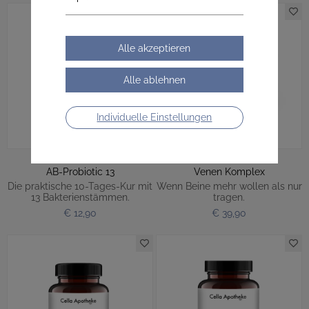
Individuelle Einstellungen
AB-Probiotic 13
Venen Komplex
Die praktische 10-Tages-Kur mit
Wenn Beine mehr wollen als nur
13 Bakterienstämmen.
tragen.
€ 12,90
€ 39,90