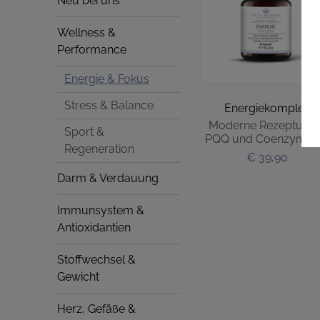
Neu bei uns
Wellness &
Performance
Energie & Fokus
Stress & Balance
Energiekomplex
Moderne Rezeptur m
Sport &
PQQ und Coenzym Q
Regeneration
€ 39,90
Darm & Verdauung
Immunsystem &
Antioxidantien
Stoffwechsel &
Gewicht
Herz, Gefäße &