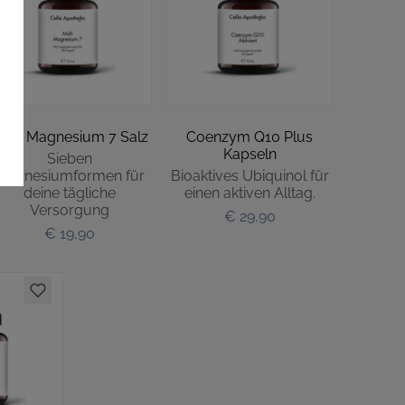
ulti Magnesium 7 Salz
Coenzym Q10 Plus
Kapseln
Sieben
Magnesiumformen für
Bioaktives Ubiquinol für
deine tägliche
einen aktiven Alltag.
Versorgung
€ 29,90
€ 19,90