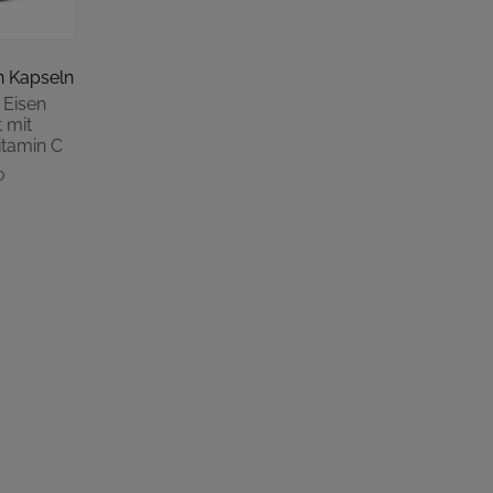
n Kapseln
 Eisen
 mit
itamin C
0