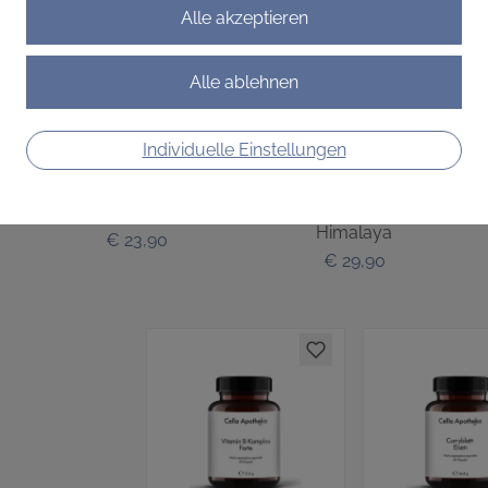
Individuelle Einstellungen
Vitamin B12 Tropfen
Shilajit
M
it
Energie beginnt im
Mineralstoffreiches
10
Inneren.
Naturharz aus dem
Himalaya
€ 23,90
€ 29,90