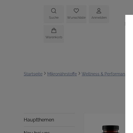
Suche
Wunschliste
Anmelden
HO
Warenkorb
Startseite
Mikronährstoffe
Wellness & Performance
Hauptthemen