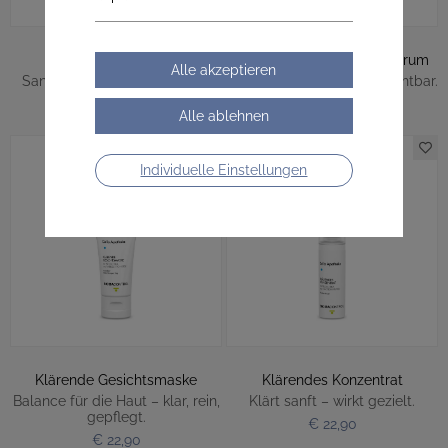
Fruchtsäure Peeling
Mandelsäure AHA 10% Serum
Sanfte Glätte. Strahlend neu.
Glättet sanft. Verfeinert sichtbar.
€ 35,90
€ 29,90
Individuelle Einstellungen
Klärende Gesichtsmaske
Klärendes Konzentrat
Balance für die Haut – klar, rein,
Klärt sanft – wirkt gezielt.
gepflegt.
€ 22,90
€ 22,90