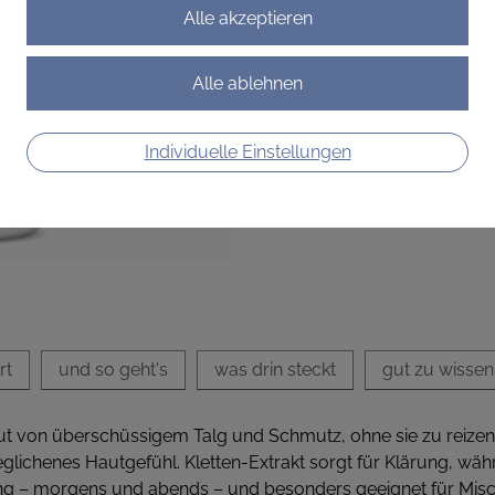
ins Gleichgewicht.
€ 18,90
€ 9,45
/ 100 ml
Preis inkl. MwSt.
Individuelle Einstellungen
zzgl. Versandkosten
rt
und so geht's
was drin steckt
gut zu wissen
aut von überschüssigem Talg und Schmutz, ohne sie zu reizen.
eglichenes Hautgefühl. Kletten-Extrakt sorgt für Klärung, wä
dung – morgens und abends – und besonders geeignet für Mis