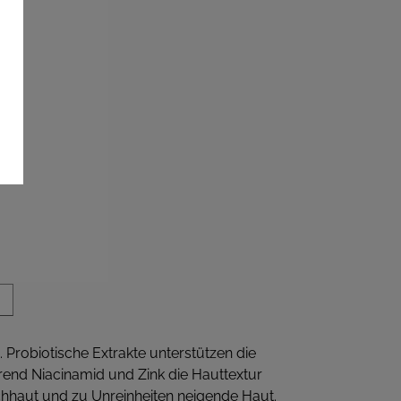
 Probiotische Extrakte unterstützen die
hrend Niacinamid und Zink die Hauttextur
chhaut und zu Unreinheiten neigende Haut.