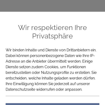
ME
CELLA PRODUKTE
WISSEN
KONT
Wir respektieren Ihre
Privatsphäre
Wir binden Inhalte und Dienste von Drittanbietern ein.
Dabei können personenbezogene Daten wie Ihre IP-
BERUHIGEND
FEUCHTIG
Adresse an die Anbieter übermittelt werden. Einige
Dienste setzen zudem Cookies, um Funktionen
Cella Apotheke
bereitzustellen oder Nutzungsprofile zu erstellen. Sie
entscheiden, welche Inhalte geladen werden dürfen.
Klärendes R
Ihre Einwilligung können Sie jederzeit auf unserer
Datenschutzseite widerrufen oder anpassen.
Reinigt tief, ohne auszutrock
Reinigt porentief und bringt