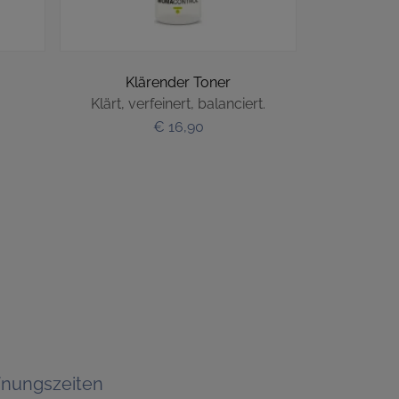
Klärender Toner
Haut-Ha
Klärt, verfeinert, balanciert.
Schönh
€ 16,90
fnungszeiten