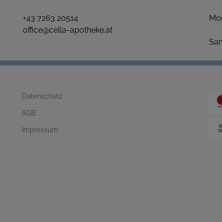
+43 7263 20514
Mo
office@cella-apotheke.at
1
S
Datenschutz
AGB
Impressum