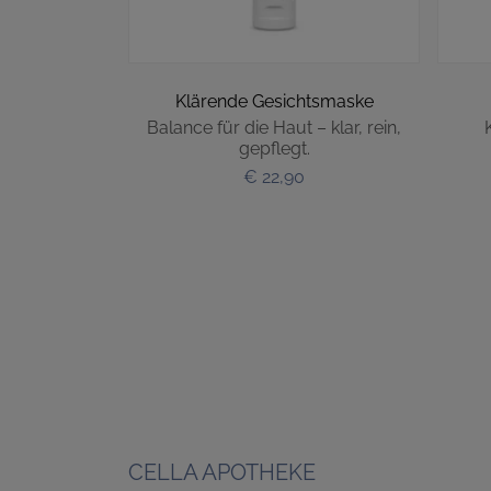
ln
Klärende Gesichtsmaske
Unterstützung.
Balance für die Haut – klar, rein,
K
gepflegt.
€ 22,90
CELLA APOTHEKE