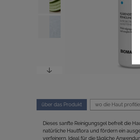
über das Produkt
wo die Haut profitie
Dieses sanfte Reinigungsgel befreit die H
natürliche Hautflora und fördern ein ausg
verfeinern. Ideal für die tägliche Anwen