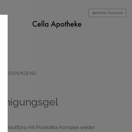
Hoher Kontrast
AKT
KEITSSPENDEND
einigungsgel
nen.
 die Hautflora mit Probiotika-Komplex wieder