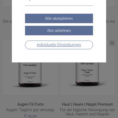
AB-Probiotic 13
Venen Komplex
Die praktische 10-Tages-Kur mit
Wenn Beine mehr wollen als nur
13 Bakterienstämmen.
tragen.
€ 12,90
€ 39,90
Individuelle Einstellungen
Augen Fit Forte
Haut | Haare | Nägel Premium
Augen. Täglich gut versorgt.
Für die tägliche Versorgung von
Haut, Haaren und Nägeln
€ 25,90