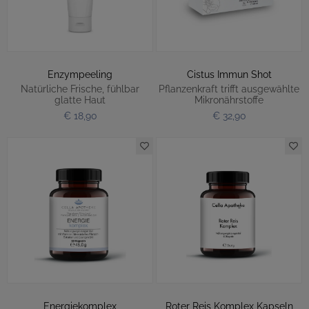
Enzympeeling
Cistus Immun Shot
Natürliche Frische, fühlbar
Pflanzenkraft trifft ausgewählte
glatte Haut
Mikronährstoffe
€ 18,90
€ 32,90
Energiekomplex
Roter Reis Komplex Kapseln