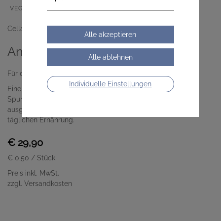
VEGAN
LACTOSEFREI
GLUTENFREI
Cella Apotheke
Anti Aging
Für deine tägliche Beauty-Routine
Individuelle Einstellungen
Eine hochwertige Kombination aus Vitaminen,
Spurenelementen, Hyaluronsäure, Coenzym Q10 und
ausgewählten Pflanzenextrakten zur Ergänzung deiner
täglichen Ernährung.
€ 29,90
€ 0,50
/ Stück
Preis inkl. MwSt.
zzgl. Versandkosten