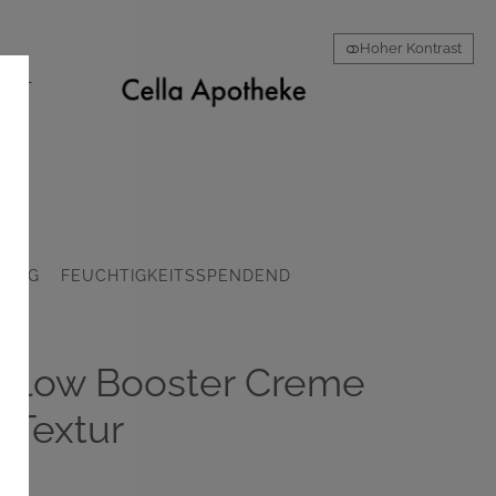
Hoher Kontrast
AKT
GING
FEUCHTIGKEITSSPENDEND
 Glow Booster Creme
e Textur