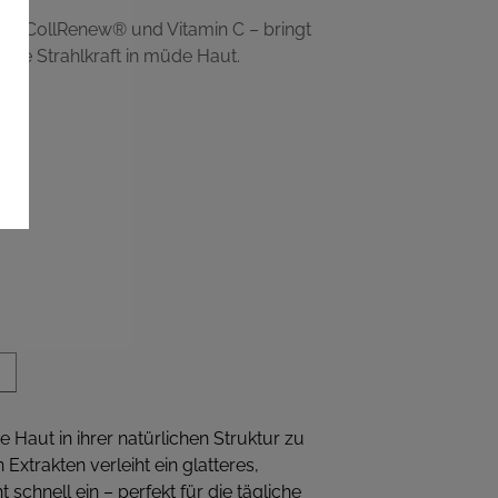
gen CollRenew® und Vitamin C – bringt
tbare Strahlkraft in müde Haut.
Haut in ihrer natürlichen Struktur zu
xtrakten verleiht ein glatteres,
schnell ein – perfekt für die tägliche