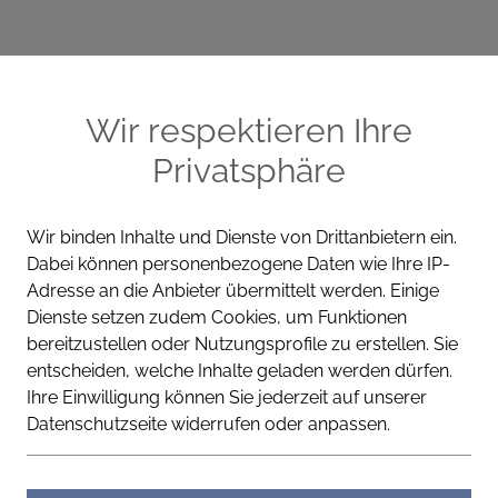
ME
CELLA PRODUKTE
WISSEN
KONT
Wir respektieren Ihre
Privatsphäre
Wir binden Inhalte und Dienste von Drittanbietern ein.
Dabei können personenbezogene Daten wie Ihre IP-
REGENERIEREND
ANTI-A
Adresse an die Anbieter übermittelt werden. Einige
Dienste setzen zudem Cookies, um Funktionen
Cella Apotheke
bereitzustellen oder Nutzungsprofile zu erstellen. Sie
entscheiden, welche Inhalte geladen werden dürfen.
Prokollagen
Ihre Einwilligung können Sie jederzeit auf unserer
- sehr leicht
Datenschutzseite widerrufen oder anpassen.
Strahlkraft trifft Straffung.