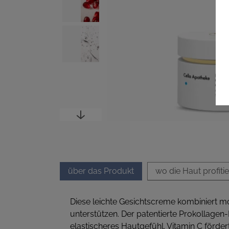
über das Produkt
wo die Haut profitie
Diese leichte Gesichtscreme kombiniert mo
unterstützen. Der patentierte Prokollagen-
elastischeres Hautgefühl. Vitamin C fördert