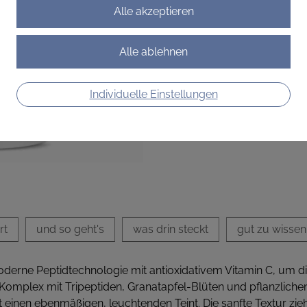
Leichte Creme mit Prokolla
Energie, Elastizität und sich
€ 33,90
€ 67,80
/ 100 ml
Individuelle Einstellungen
Preis inkl. MwSt.
zzgl. Versandkosten
rt
und so geht's
was drin steckt
gut zu wissen
derne Peptidtechnologie mit antioxidativem Vitamin C, um die 
Komplex mit Tripeptiden, Granatapfel-Blüten und pflanzlichen E
 einen ebenmäßigen, leuchtenden Teint. Die sanfte Textur zieht 