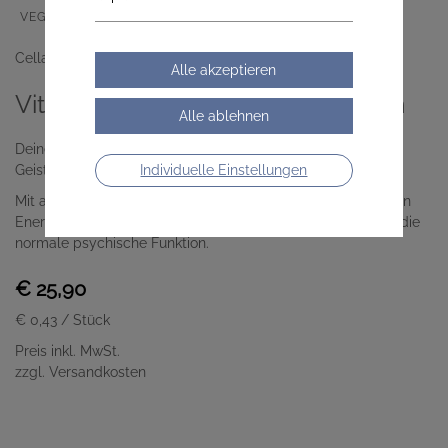
VEGAN
LACTOSEFREI
GLUTENFREI
Cella Apotheke
Vitamin B-Komplex Forte Kapseln
Deine tägliche Versorgung mit B-Vitaminen für Körper und
Geist
Individuelle Einstellungen
Mit allen acht essenziellen B-Vitaminen – für einen normalen
Energiestoffwechsel, die Funktion des Nervensystems und die
normale psychische Funktion.
€ 25,90
€ 0,43
/ Stück
Preis inkl. MwSt.
zzgl. Versandkosten