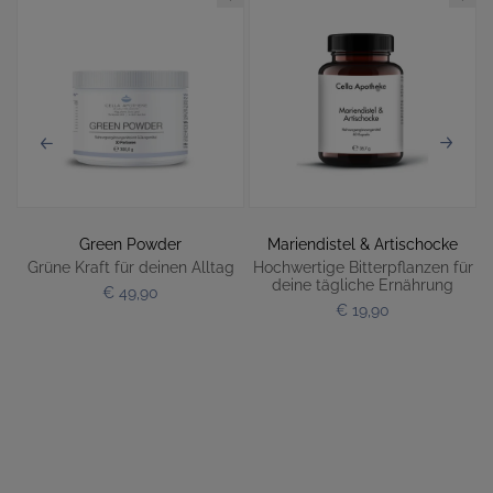
Green Powder
Mariendistel & Artischocke
e
Grüne Kraft für deinen Alltag
Hochwertige Bitterpflanzen für
deine tägliche Ernährung
€ 49,90
€ 19,90