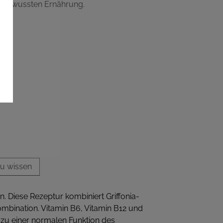
r bewussten Ernährung.
zu wissen
n. Diese Rezeptur kombiniert Griffonia-
ombination. Vitamin B6, Vitamin B12 und
 zu einer normalen Funktion des