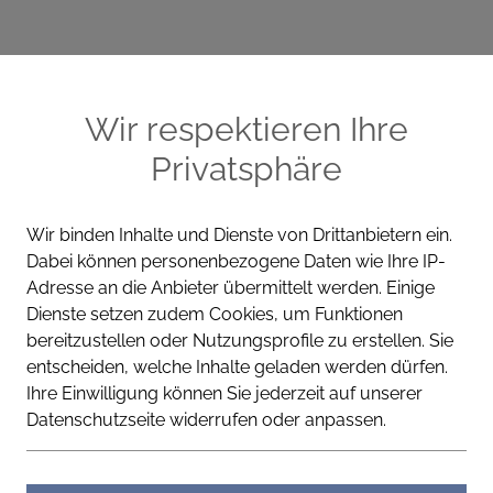
ME
CELLA PRODUKTE
WISSEN
KONT
Wir respektieren Ihre
Privatsphäre
Wir binden Inhalte und Dienste von Drittanbietern ein.
Dabei können personenbezogene Daten wie Ihre IP-
VEGAN
LACTOSEFREI
Adresse an die Anbieter übermittelt werden. Einige
Dienste setzen zudem Cookies, um Funktionen
Cella Apotheke
bereitzustellen oder Nutzungsprofile zu erstellen. Sie
entscheiden, welche Inhalte geladen werden dürfen.
Stress Balan
Ihre Einwilligung können Sie jederzeit auf unserer
Datenschutzseite widerrufen oder anpassen.
Nährstoffe für anspruchsvol
Mit Griffonia-Extrakt, L-Tr