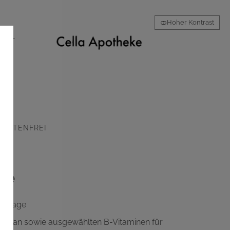
Hoher Kontrast
AKT
GLUTENFREI
ce
le Tage
yptophan sowie ausgewählten B-Vitaminen für