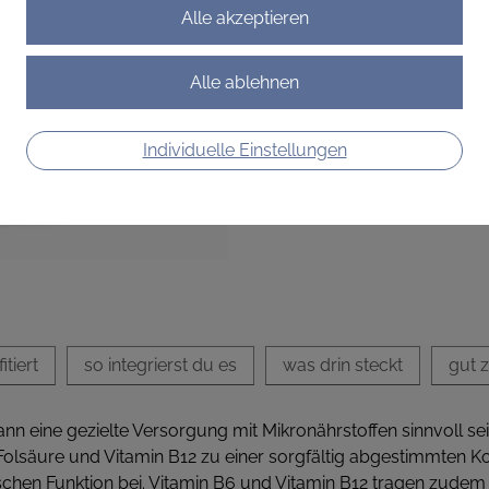
die tägliche Ergänzung eine
€ 29,90
€ 0,50
/ Stück
Preis inkl. MwSt.
Individuelle Einstellungen
zzgl. Versandkosten
tiert
so integrierst du es
was drin steckt
gut 
nn eine gezielte Versorgung mit Mikronährstoffen sinnvoll sei
Folsäure und Vitamin B12 zu einer sorgfältig abgestimmten K
schen Funktion bei. Vitamin B6 und Vitamin B12 tragen zudem