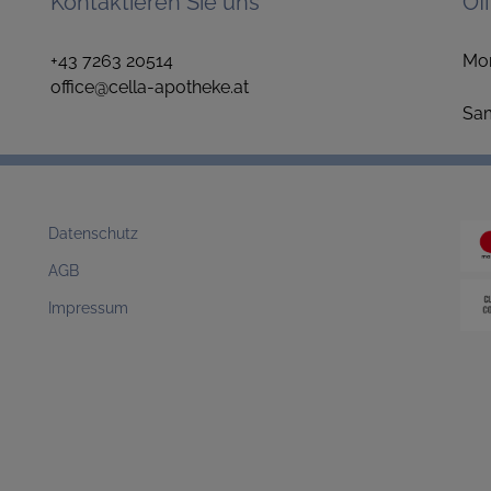
Kontaktieren Sie uns
Öf
+43 7263 20514
Mo
office@cella-apotheke.at
1
S
Datenschutz
AGB
Impressum