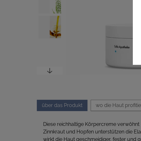
über das Produkt
wo die Haut profitie
Diese reichhaltige Körpercreme verwöhnt H
Zinnkraut und Hopfen unterstützen die El
wirkt die Haut geschmeidiger, fester und 