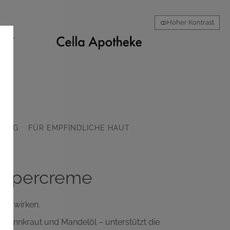
Hoher Kontrast
AKT
GING
FÜR EMPFINDLICHE HAUT
Körpercreme
nger wirken.
t Zinnkraut und Mandelöl – unterstützt die