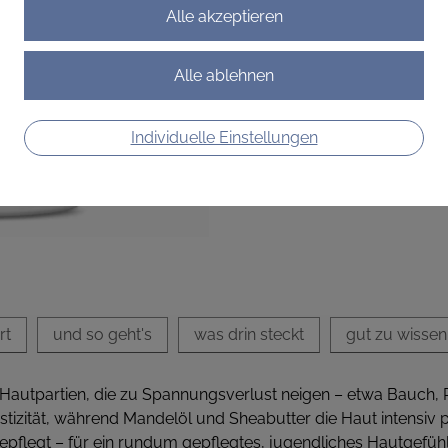
Elastizität und pflegt anspr
€ 32,90
€ 13,16
/ 100 ml
Preis inkl. MwSt.
Individuelle Einstellungen
zzgl. Versandkosten
rt
und so geht's
was drin steckt
gut zu wissen
autpartien, die zu Spannungsverlust neigen – etwa Bauch, Po
astizität, während Mandelöl und Sheabutter die Haut intensi
gepflegt – für ein rundum gepflegtes, jugendliches Hautgefühl