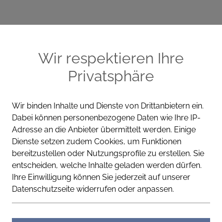
ME
CELLA PRODUKTE
WISSEN
KONT
Wir respektieren Ihre
Privatsphäre
Wir binden Inhalte und Dienste von Drittanbietern ein.
Dabei können personenbezogene Daten wie Ihre IP-
REGENERIEREND
ANTI-A
Adresse an die Anbieter übermittelt werden. Einige
Dienste setzen zudem Cookies, um Funktionen
Cella Apotheke
bereitzustellen oder Nutzungsprofile zu erstellen. Sie
entscheiden, welche Inhalte geladen werden dürfen.
Straffende 
Ihre Einwilligung können Sie jederzeit auf unserer
Datenschutzseite widerrufen oder anpassen.
Strafft. Pflegt. Lässt Haut jü
Reichhaltige Körperpflege mi