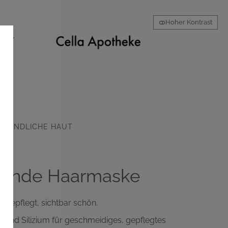
Hoher Kontrast
AKT
MPFINDLICHE HAUT
erende Haarmaske
 gepflegt, sichtbar schön.
 und Silizium für geschmeidiges, gepflegtes