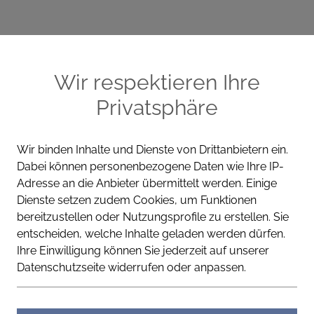
ME
CELLA PRODUKTE
WISSEN
KONT
Wir respektieren Ihre
Privatsphäre
Wir binden Inhalte und Dienste von Drittanbietern ein.
Dabei können personenbezogene Daten wie Ihre IP-
REGENERIEREND
FÜR E
Adresse an die Anbieter übermittelt werden. Einige
Dienste setzen zudem Cookies, um Funktionen
Cella Apotheke
bereitzustellen oder Nutzungsprofile zu erstellen. Sie
entscheiden, welche Inhalte geladen werden dürfen.
Restrukturi
Ihre Einwilligung können Sie jederzeit auf unserer
Datenschutzseite widerrufen oder anpassen.
Verwöhnt dein Haar – fühlbar
Aufbaupflege mit Ceramiden