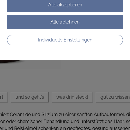
Haar voller Vitalität.
€ 19,90
€ 9,95
/ 100 ml
Preis inkl. MwSt.
Individuelle Einstellungen
zzgl. Versandkosten
rt
und so geht's
was drin steckt
gut zu wissen
niert Ceramide und Silizium zu einer sanften Aufbauformel,
hlor oder chemischer Behandlung und unterstützt das Haar, sein
ter und Reiskeimöl schenken ein gepflegtes, gesund aussehe