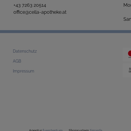
+43 7263 20514
Mo
office@cella-apotheke.at
1
S
Datenschutz
AGB
Impressum
Agentur
fuerstentum
Shopsystem
Smarda