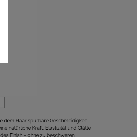
 die dem Haar spürbare Geschmeidigkeit
e natürliche Kraft, Elastizität und Glätte
ndes Finish – ohne zu beschweren.