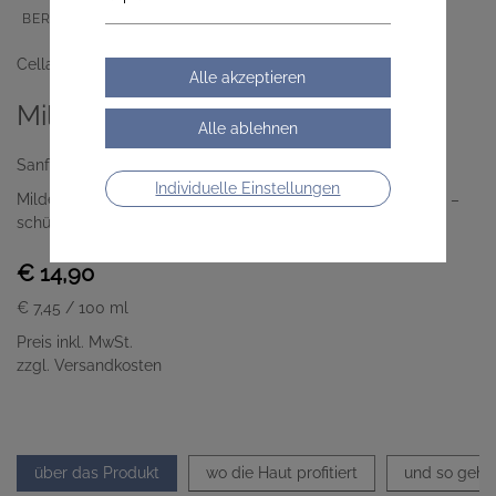
BERUHIGEND
FÜR EMPFINDLICHE HAUT
Cella Apotheke
Mildes Physio-Shampoo
Sanft reinigen. Spürbar frisch.
Individuelle Einstellungen
Mildes Shampoo mit pflanzlichen Glykosiden und Aloe vera –
schützt, pflegt und verleiht dem Haar spürbare Leichtigkeit.
€ 14,90
€ 7,45
/ 100 ml
Preis inkl. MwSt.
zzgl. Versandkosten
über das Produkt
wo die Haut profitiert
und so geht'