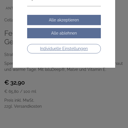
ANTI-AGING
FÜR EMPFINDLICHE HAUT
Cella Apotheke
Feuchtigkeitspendendes Creme-
Gel - sehr leichte Textur
Individuelle Einstellungen
Strahlend, glatt, gepflegt – Tag für Tag.
Spendet Feuchtigkeit, verleiht Leichtigkeit – ideal für Mischhaut
und warme Tage. Mit IaluDeep®, Malve und Vitamin E.
€ 32,90
€ 65,80
/ 100 ml
Preis inkl. MwSt.
zzgl. Versandkosten