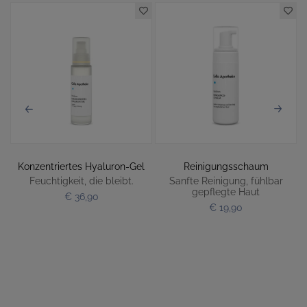
t
Konzentriertes Hyaluron-Gel
Reinigungsschaum
Feuchtigkeit, die bleibt.
Sanfte Reinigung, fühlbar
gepflegte Haut
€ 36,90
€ 19,90