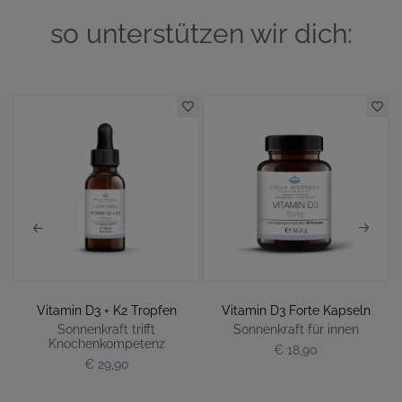
so unterstützen wir dich:
Vitamin D3 + K2 Tropfen
Vitamin D3 Forte Kapseln
n
Sonnenkraft trifft
Sonnenkraft für innen
Knochenkompetenz
€ 18,90
€ 29,90