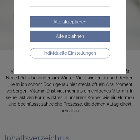
Das Sonnenvitamin.
Individuelle Einstellungen
Das Sonnenvitamin
Vitamin D gehört zu den Themen, die man jedes Jahr aufs
Neue hört – besonders im Winter. Viele winken ab und denken:
„Kenn ich schon.“ Doch genau hier steckt oft ein Aha-Moment
verborgen: Vitamin D ist viel mehr als ein einfaches Vitamin. In
seiner aktiven Form wirkt es in unserem Körper wie ein Hormon
und beeinflusst zahlreiche Prozesse, die deinen Alltag direkt
betreffen.
Inhaltsverzeichnis