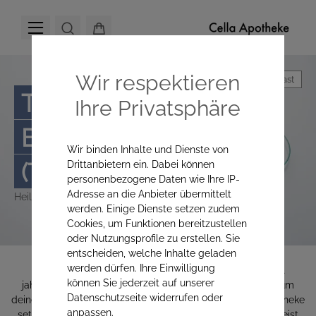
Wir respektieren
Hoher Kontrast
Traditionelle
Ihre Privatsphäre
Europäische Medizin
Wir binden Inhalte und Dienste von
(TEM)
Drittanbietern ein. Dabei können
personenbezogene Daten wie Ihre IP-
Adresse an die Anbieter übermittelt
Heiltraditionen im Einklang mit der Natur.
werden. Einige Dienste setzen zudem
Cookies, um Funktionen bereitzustellen
oder Nutzungsprofile zu erstellen. Sie
entscheiden, welche Inhalte geladen
werden dürfen. Ihre Einwilligung
Die Traditionelle Europäische Medizin (TEM) kombiniert
können Sie jederzeit auf unserer
jahrhundertealtes Wissen mit modernen Erkenntnissen, um
Datenschutzseite widerrufen oder
deine Gesundheit ganzheitlich zu fördern. In der Cella Apotheke
anpassen.
setzen wir auf diese bewährte Heilmethode, die Körper, Geist