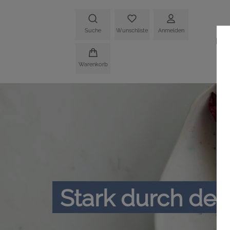
Suche
Wunschliste
Anmelden
HO
Warenkorb
Stark durch den