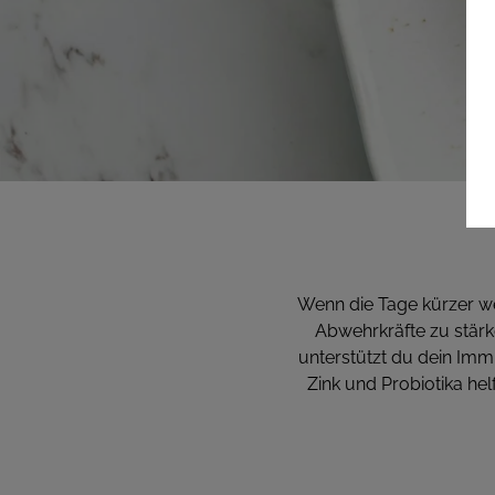
Wenn die Tage kürzer wer
Abwehrkräfte zu stärke
unterstützt du dein Imm
Zink und Probiotika hel