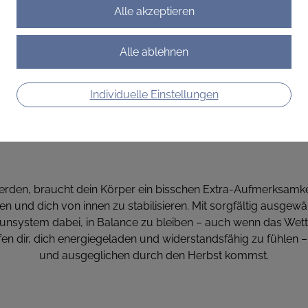
Individuelle Einstellungen
den, braucht dein Körper ein bisschen Extra-Aufmerksamkeit. 
n und dich von innen zu stabilisieren. Mit sorgfältig ausgew
unsystem dabei, in Balance zu bleiben – auch wenn das Wett
fen dir, dich energiegeladen und widerstandsfähig zu fühlen 
und ausgeglichen durch den Herbst kommst.