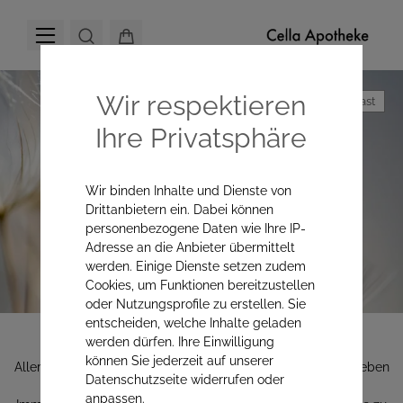
Wir respektieren
Hoher Kontrast
Ihre Privatsphäre
Frei aufatmen im Sommer.
Wir binden Inhalte und Dienste von
Drittanbietern ein. Dabei können
personenbezogene Daten wie Ihre IP-
Adresse an die Anbieter übermittelt
werden. Einige Dienste setzen zudem
Cookies, um Funktionen bereitzustellen
oder Nutzungsprofile zu erstellen. Sie
entscheiden, welche Inhalte geladen
werden dürfen. Ihre Einwilligung
können Sie jederzeit auf unserer
Allergien belasten den Körper oft stärker, als man denkt. Neben
Datenschutzseite widerrufen oder
klassischen Akutmitteln kann es sinnvoll sein, das
anpassen.