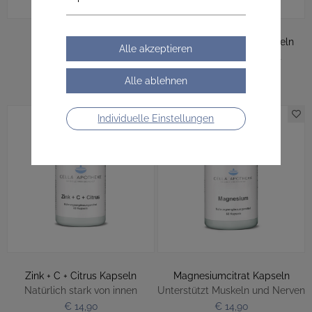
Zink Kapseln
Haut-Haare-Nägel Kapseln
Kleine Kapsel, große
Schönheit, die wächst
Unterstützung.
€ 19,90
€ 19,90
Individuelle Einstellungen
Zink + C + Citrus Kapseln
Magnesiumcitrat Kapseln
Natürlich stark von innen
Unterstützt Muskeln und Nerven
€ 14,90
€ 14,90