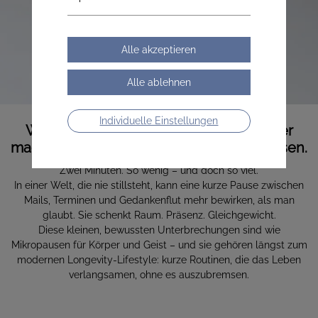
nur zwei Minuten.
Individuelle Einstellungen
Wie Mini-Rituale deinen Tag entspannter
machen – und deine Zellen aufatmen lassen.
Zwei Minuten. So wenig – und doch so viel.
In einer Welt, die nie stillsteht, kann eine kurze Pause zwischen
Mails, Terminen und Gedankenflut mehr bewirken, als man
glaubt. Sie schenkt Raum. Präsenz. Gleichgewicht.
Diese kleinen, bewussten Unterbrechungen sind wie
Mikropausen für Körper und Geist – und sie gehören längst zum
modernen Longevity-Lifestyle: kurze Routinen, die das Leben
verlangsamen, ohne es auszubremsen.