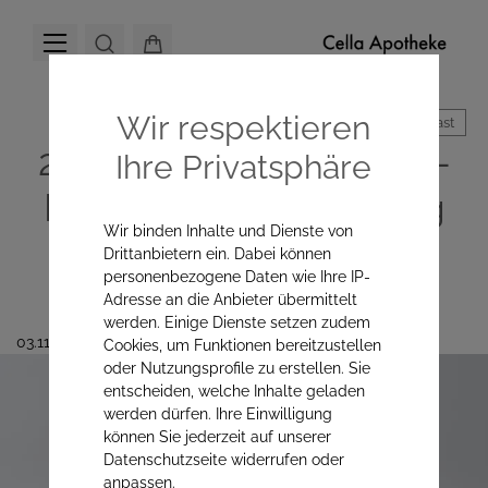
Wir respektieren
Hoher Kontrast
2-Minuten-Pause: Mini-
Ihre Privatsphäre
Rituale, die deinen Tag
Wir binden Inhalte und Dienste von
entspannter machen
Drittanbietern ein. Dabei können
personenbezogene Daten wie Ihre IP-
Adresse an die Anbieter übermittelt
werden. Einige Dienste setzen zudem
03.11.2025
Cookies, um Funktionen bereitzustellen
oder Nutzungsprofile zu erstellen. Sie
entscheiden, welche Inhalte geladen
werden dürfen. Ihre Einwilligung
können Sie jederzeit auf unserer
Datenschutzseite widerrufen oder
anpassen.