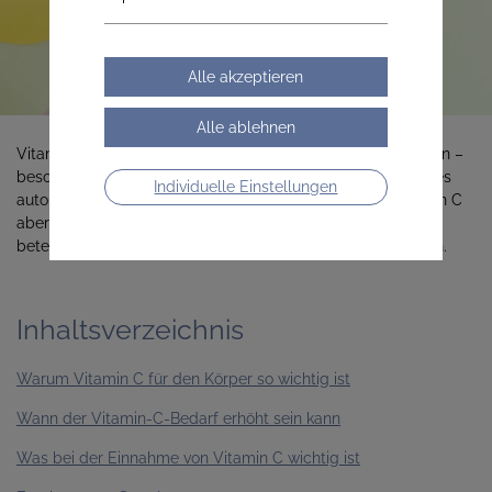
Vitamin C zählt zu den bekanntesten Nahrungsergänzungen –
besonders in der kalten Jahreszeit. Die meisten verbinden es
Individuelle Einstellungen
automatisch mit dem Immunsystem. Tatsächlich ist Vitamin C
aber an zahlreichen lebenswichtigen Prozessen im Körper
beteiligt und erfüllt weit mehr Aufgaben, als viele vermuten.
Inhaltsverzeichnis
Warum Vitamin C für den Körper so wichtig ist
Wann der Vitamin-C-Bedarf erhöht sein kann
Was bei der Einnahme von Vitamin C wichtig ist