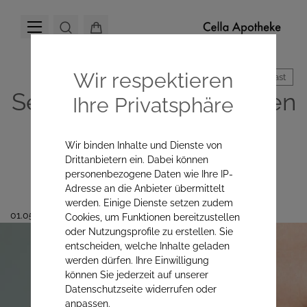
Wir respektieren
Hoher Kontrast
Sehkraft im Alter erhalten
Ihre Privatsphäre
– was unsere Augen
Wir binden Inhalte und Dienste von
wirklich schützt
Drittanbietern ein. Dabei können
personenbezogene Daten wie Ihre IP-
Adresse an die Anbieter übermittelt
werden. Einige Dienste setzen zudem
01.05.2026
Cookies, um Funktionen bereitzustellen
oder Nutzungsprofile zu erstellen. Sie
entscheiden, welche Inhalte geladen
werden dürfen. Ihre Einwilligung
können Sie jederzeit auf unserer
Datenschutzseite widerrufen oder
anpassen.