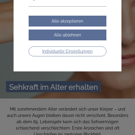
Individuelle Einstellungen
Sehkraft im Alter erhalten
Mit zunehmendem Alter verändert sich unser Körper – und
auch unsere Augen bleiben davon nicht verschont. Besonders
ab dem 65. Lebensjahr kann sich das Sehvermögen
schleichend verschlechtern. Erste Anzeichen sind oft
Unschärfen im zentralen Blickfeld.